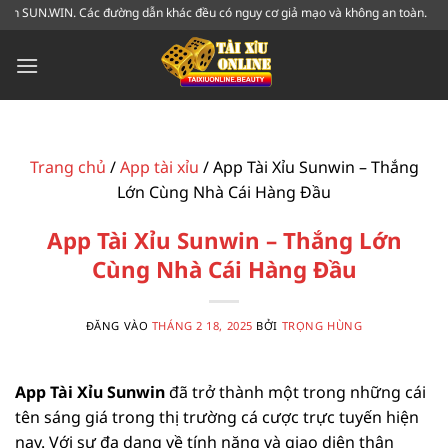
Bỏ
N.WIN. Các đường dẫn khác đều có nguy cơ giả mạo và không an toàn.
qua
nội
dung
Trang chủ
/
App tài xỉu
/
App Tài Xỉu Sunwin – Thắng
Lớn Cùng Nhà Cái Hàng Đầu
App Tài Xỉu Sunwin – Thắng Lớn
Cùng Nhà Cái Hàng Đầu
ĐĂNG VÀO
THÁNG 2 18, 2025
BỞI
TRỌNG HÙNG
App Tài Xỉu Sunwin
đã trở thành một trong những cái
tên sáng giá trong thị trường cá cược trực tuyến hiện
nay. Với sự đa dạng về tính năng và giao diện thân