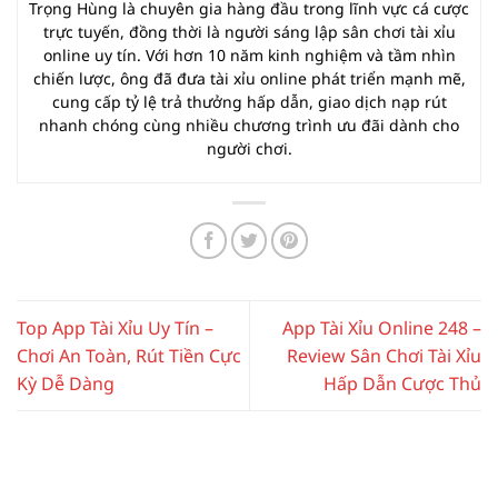
Trọng Hùng là chuyên gia hàng đầu trong lĩnh vực cá cược
trực tuyến, đồng thời là người sáng lập sân chơi tài xỉu
online uy tín. Với hơn 10 năm kinh nghiệm và tầm nhìn
chiến lược, ông đã đưa tài xỉu online phát triển mạnh mẽ,
cung cấp tỷ lệ trả thưởng hấp dẫn, giao dịch nạp rút
nhanh chóng cùng nhiều chương trình ưu đãi dành cho
người chơi.
Top App Tài Xỉu Uy Tín –
App Tài Xỉu Online 248 –
Chơi An Toàn, Rút Tiền Cực
Review Sân Chơi Tài Xỉu
Kỳ Dễ Dàng
Hấp Dẫn Cược Thủ