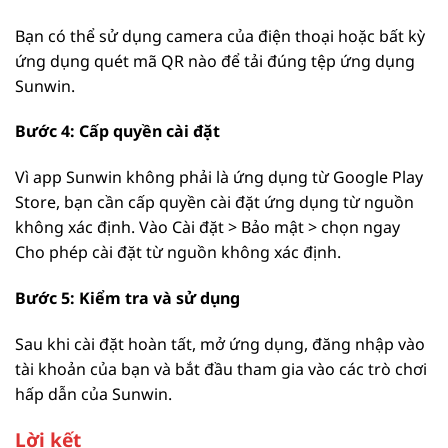
Bạn có thể sử dụng camera của điện thoại hoặc bất kỳ
ứng dụng quét mã QR nào để tải đúng tệp ứng dụng
Sunwin.
Bước 4: Cấp quyền cài đặt
Vì app Sunwin không phải là ứng dụng từ Google Play
Store, bạn cần cấp quyền cài đặt ứng dụng từ nguồn
không xác định. Vào Cài đặt > Bảo mật > chọn ngay
Cho phép cài đặt từ nguồn không xác định.
Bước 5: Kiểm tra và sử dụng
Sau khi cài đặt hoàn tất, mở ứng dụng, đăng nhập vào
tài khoản của bạn và bắt đầu tham gia vào các trò chơi
hấp dẫn của Sunwin.
Lời kết