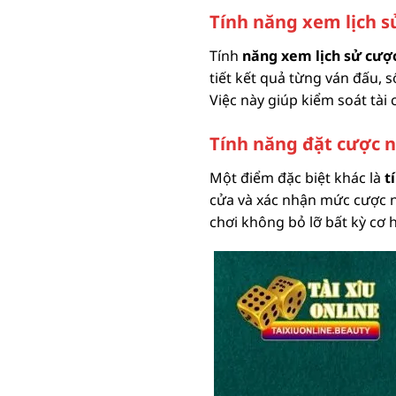
Tính năng xem lịch s
Tính
năng xem lịch sử cượ
tiết kết quả từng ván đấu, s
Việc này giúp kiểm soát tài 
Tính năng đặt cược 
Một điểm đặc biệt khác là
t
cửa và xác nhận mức cược n
chơi không bỏ lỡ bất kỳ cơ