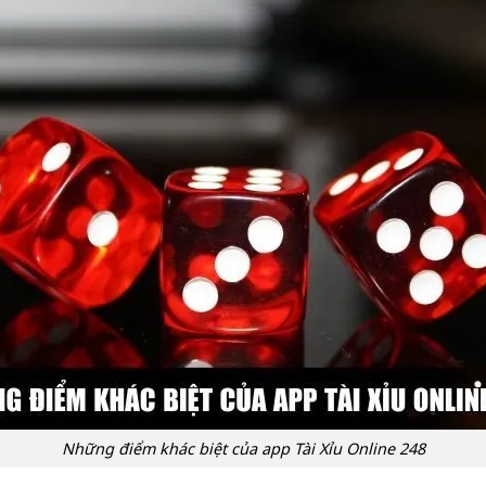
Những điểm khác biệt của app Tài Xỉu Online 248