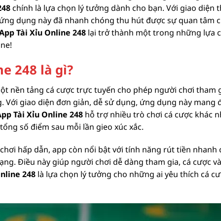
248
chính là lựa chọn lý tưởng dành cho bạn. Với giao diện t
, ứng dụng này đã nhanh chóng thu hút được sự quan tâm 
App Tài Xỉu Online 248
lại trở thành một trong những lựa
ine!
ne 248
là gì?
ột nền tảng cá cược trực tuyến cho phép người chơi tham gia
ng. Với giao diện đơn giản, dễ sử dụng, ứng dụng này mang
pp Tài Xỉu Online 248
hỗ trợ nhiều trò chơi cá cược khác nha
 tổng số điểm sau mỗi lần gieo xúc xắc.
 chơi hấp dẫn, app còn nổi bật với tính năng rút tiền nhanh
ng. Điều này giúp người chơi dễ dàng tham gia, cá cược và
nline 248
là lựa chọn lý tưởng cho những ai yêu thích cá cượ