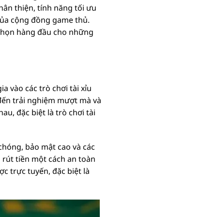
hân thiện, tính năng tối ưu
của cộng đồng game thủ.
 chọn hàng đầu cho những
 vào các trò chơi tài xỉu
 đến trải nghiệm mượt mà và
u, đặc biệt là trò chơi tài
 chóng, bảo mật cao và các
 rút tiền một cách an toàn
c trực tuyến, đặc biệt là