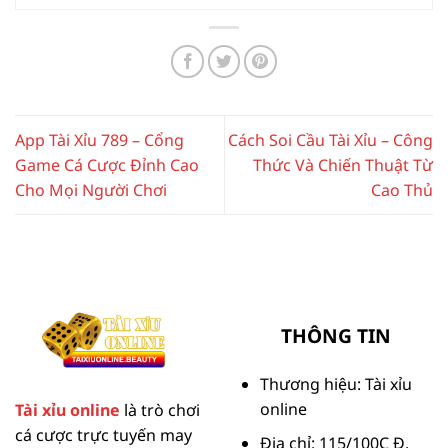
App Tài Xỉu 789 – Cổng
Cách Soi Cầu Tài Xỉu – Công
Game Cá Cược Đỉnh Cao
Thức Và Chiến Thuật Từ
Cho Mọi Người Chơi
Cao Thủ
THÔNG TIN
Thương hiệu: Tài xỉu
online
Tài xỉu online
là trò chơi
cá cược trực tuyến may
Địa chỉ: 115/100C Đ.