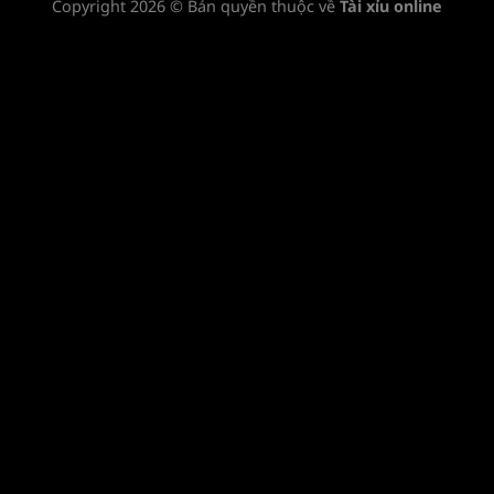
Copyright 2026 © Bản quyền thuộc về
Tài xỉu online