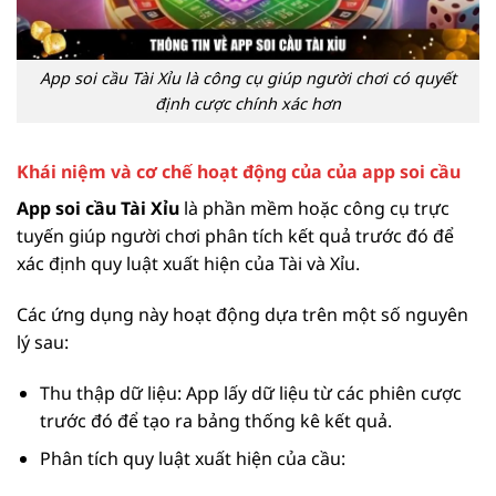
App soi cầu Tài Xỉu là công cụ giúp người chơi có quyết
định cược chính xác hơn
Khái niệm và cơ chế hoạt động của của app soi cầu
App soi cầu Tài Xỉu
là phần mềm hoặc công cụ trực
tuyến giúp người chơi phân tích kết quả trước đó để
xác định quy luật xuất hiện của Tài và Xỉu.
Các ứng dụng này hoạt động dựa trên một số nguyên
lý sau:
Thu thập dữ liệu: App lấy dữ liệu từ các phiên cược
trước đó để tạo ra bảng thống kê kết quả.
Phân tích quy luật xuất hiện của cầu: